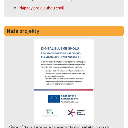
Nápady pro dlouhou chvíli
Naše projekty
Základní škola Jarošov je zapojena do dvouletého projektu