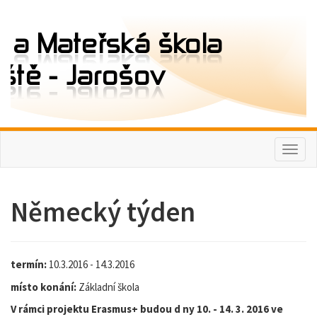
Toggl
naviga
Německý týden
termín:
10.3.2016 - 14.3.2016
místo konání:
Základní škola
V rámci projektu Erasmus+ budou d ny 10. - 14. 3. 2016 ve