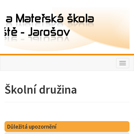
Toggl
naviga
Školní družina
Důležitá upozornění