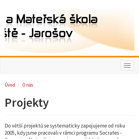
Toggl
naviga
Úvod
O nás
Projekty
Do větší projektů se systematicky zapojujeme od roku
2005, kdy jsme pracovali v rámci programu Socrates -