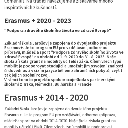
Comenius. Na tradici navazujeme a získáváme mnoho
inspirativních zkušeností.
Erasmus + 2020 - 2023
"Podpora zdravého školního života ve zdravé Evropě"
Základní škola Jarošov je zapojena do dvouletého projektu
Erasmus+. Je to program EU pro vzdělávání, odbornou
přípravu, mládež a sport "Podpora zdravého školního života ve
zdravé Evropě" na období od 1. 9. 2020 do 31. 8. 2023. Naše
škola získala grant na mobility učitelů i žáků. Cílem všech typů
mobilit je podporovat studující a umožnit jim osvojení znalostí
či dovedností v cizím jazyce během zahraničních pobytů, zvýšit
tak jejich osobní rozvoj.
V rámci tohoto projektu spolupracuje škola s partnerskými
školami z Irska, Německa, Bulharska a Francie.
Erasmus + 2014 - 2020
Základní škola Jarošov je zapojena do dvouletého projektu
Erasmus+. Je to program EU pro vzdělávání, odbornou přípravu,
mládež a sport na období 2014–2020. Naše škola získala grant na
mobility učitelů i žáků. Cílem všech typů mobilit je podporovat