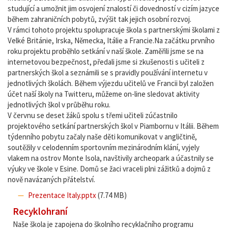
studující a umožnit jim osvojení znalostí či dovedností v cizím jazyce
během zahraničních pobytů, zvýšit tak jejich osobní rozvoj.
V rámci tohoto projektu spolupracuje škola s partnerskými školami z
Velké Británie, Irska, Německa, Itálie a Francie.Na začátku prvního
roku projektu proběhlo setkání v naší škole. Zaměřili jsme se na
internetovou bezpečnost, předali jsme si zkušenosti s učiteli z
partnerských škol a seznámili se s pravidly používání internetu v
jednotlivých školách. Během výjezdu učitelů ve Francii byl založen
účet naší školy na Twitteru, můžeme on-line sledovat aktivity
jednotlivých škol v průběhu roku.
V červnu se deset žáků spolu s třemi učiteli zúčastnilo
projektového setkání partnerských škol v Piambornu v Itálii. Během
týdenního pobytu začaly naše děti komunikovat v angličtině,
soutěžily v celodenním sportovním mezinárodním klání, vyjely
vlakem na ostrov Monte Isola, navštivily archeopark a účastnily se
výuky ve škole v Esine. Domů se žaci vraceli plni zážitků a dojmů z
nově navázaných přátelství.
Prezentace Italy.pptx
(7.74 MB)
Recyklohraní
Naše škola je zapojena do školního recyklačního programu