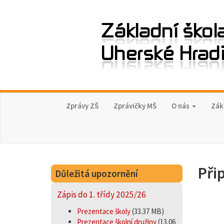
Zprávy ZŠ
Zprávičky MŠ
O nás
Zák
Při
Důležitá upozornění
Zápis do 1. třídy 2025/26
Prezentace školy
(33.37 MB)
Prezentace školní družiny
(13.06