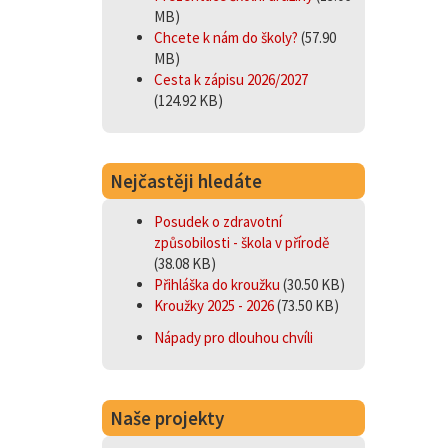
MB)
Chcete k nám do školy?
(57.90
MB)
Cesta k zápisu 2026/2027
(124.92 KB)
Nejčastěji hledáte
Posudek o zdravotní
způsobilosti - škola v přírodě
(38.08 KB)
Přihláška do kroužku
(30.50 KB)
Kroužky 2025 - 2026
(73.50 KB)
Nápady pro dlouhou chvíli
Naše projekty