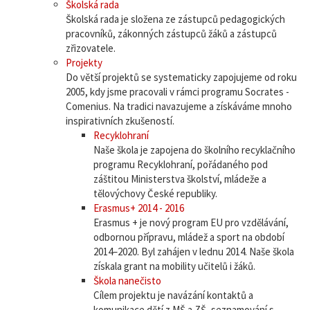
Školská rada
Školská rada je složena ze zástupců pedagogických
pracovníků, zákonných zástupců žáků a zástupců
zřizovatele.
Projekty
Do větší projektů se systematicky zapojujeme od roku
2005, kdy jsme pracovali v rámci programu Socrates -
Comenius. Na tradici navazujeme a získáváme mnoho
inspirativních zkušeností.
Recyklohraní
Naše škola je zapojena do školního recyklačního
programu Recyklohraní, pořádaného pod
záštitou Ministerstva školství, mládeže a
tělovýchovy České republiky.
Erasmus+ 2014 - 2016
Erasmus + je nový program EU pro vzdělávání,
odbornou přípravu, mládež a sport na období
2014–2020. Byl zahájen v lednu 2014. Naše škola
získala grant na mobility učitelů i žáků.
Škola nanečisto
Cílem projektu je navázání kontaktů a
komunikace dětí z MŠ a ZŠ, seznamování s