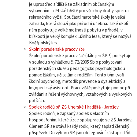
je uprostřed sídliště se základním občanským
vybavením – dětské hřiště pro všechny druhy sportu i
rekreačního vyžití. Součástí mateřské školy je velká
zahrada, která slouží jako přírodní učebna. Také okolí
nám poskytuje velké možnosti pobytu v přírodě, v
blízkosti je velký komplex lužního lesa, který se nazývá
Kněžpolský les.
Školní poradenské pracoviště
Školní poradenské pracoviště (dále jen ŠPP) poskytuje
v souladu s vyhláškou č. 72/2005 Sb o poskytování
poradenských služeb pedagogicko psychologickou
pomoc žákům, učitelům a rodičům. Tento tým tvoří
školní psycholog, metodik prevence a dyslektický a
logopedický asistent. Pracoviště poskytuje pomoc při
zvládání a řešení výchovných, vztahových a výukových
potížích.
Spolek rodičů při ZŠ Uherské Hradiště - Jarošov
Spolek rodičů je zapsaný spolek s vlastním
hospodařením, které úzce spolupracuje se ZŠ Jarošov.
Členem SR se stává každý rodič, který zaplatí členský
příspěvek. Do výboru SR jsou delegování zástupci tříd.