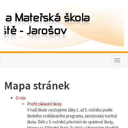
Toggl
naviga
Mapa stránek
O nás
Profil základní školy
V naší škole vyučujeme žáky 1. až 5. ročníku podle
školního vzdělávacího programu Jarošovská tvořivá
škola. Děti z 5. ročníků přechází do spádové školy,
kterou je Základní škola Za Alejí v Uherském Hradišti,