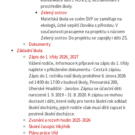
prostředím školy.
Zelený ostrov
Mateřská škola ve svém ŠVP se zaměřuje na
ekologii, úzké sepětí člověka s přírodou. V
současnosti pracujeme na projektu s názvem
Zelený ostrov. Do projektu se zapojily i děti ZŠ.
Dokumenty
Základní škola
Zápis do 1. třídy 2026_2027
Vážení rodiče, Informace k přípravě na zápis do 1. třídy
najdete v přiloženém dokumentu - Cesta k zápisu.
Zápis do 1. ročníku naší školy proběhne 6. února 2026
od 14:00 do 17:00 v budově školy, Pivovarská 200,
Uherské Hradiště - Jarošov. Zápisu se účastní děti
narozené 1. 9. 2019 – 31 .8. 2020. K zápisu se mohou
dostavit i děti, které měly pro tento školní rok odklad
školní docházky, jejich rodiče však musí dítě zapsat k
povinné školní docházce.
Zvonění a rozvrh hodin 2025-2026
Školní časopis Vikýřník
Plány práce tříd