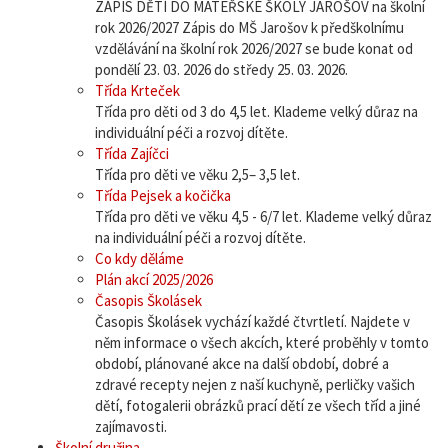
ZÁPIS DĚTÍ DO MATEŘSKÉ ŠKOLY JAROŠOV na školní
rok 2026/2027 Zápis do MŠ Jarošov k předškolnímu
vzdělávání na školní rok 2026/2027 se bude konat od
pondělí 23. 03. 2026 do středy 25. 03. 2026.
Třída Krteček
Třída pro děti od 3 do 4,5 let. Klademe velký důraz na
individuální péči a rozvoj dítěte.
Třída Zajíčci
Třída pro děti ve věku 2,5– 3,5 let.
Třída Pejsek a kočička
Třída pro děti ve věku 4,5 - 6/7 let. Klademe velký důraz
na individuální péči a rozvoj dítěte.
Co kdy děláme
Plán akcí 2025/2026
Časopis Školásek
Časopis Školásek vychází každé čtvrtletí. Najdete v
něm informace o všech akcích, které proběhly v tomto
období, plánované akce na další období, dobré a
zdravé recepty nejen z naší kuchyně, perličky vašich
dětí, fotogalerii obrázků prací dětí ze všech tříd a jiné
zajímavosti.
Školní družina