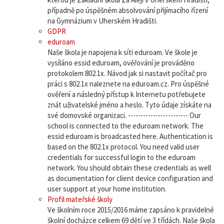
případně po úspěšném absolvování přijímacího řízení
na Gymnázium v Uherském Hradišti.
GDPR
eduroam
Naše škola je napojena k síti eduroam. Ve škole je
vysíláno essid eduroam, ověřování je prováděno
protokolem 802.1x. Návod jak si nastavit počítač pro
práci s 802.1x naleznete na eduroam.cz. Pro úspěšné
ověření a následný přístup k Internetu potřebujete
znát uživatelské jméno a heslo. Tyto údaje získáte na
své domovské organizaci. ------------------------ Our
school is connected to the eduroam network. The
essid eduroam is broadcasted here. Authentication is
based on the 802.1x protocol. You need valid user
credentials for successful login to the eduroam
network. You should obtain these credentials as well
as documentation for client device configuration and
user support at your home institution.
Profil mateřské školy
Ve školním roce 2015/2016 máme zapsáno k pravidelné
školní docházce celkem 69 dětí ve 3 třídách. Naše škola