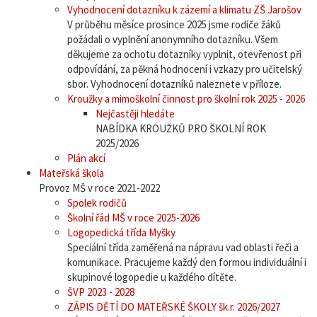
Vyhodnocení dotazníku k zázemí a klimatu ZŠ Jarošov
V průběhu měsíce prosince 2025 jsme rodiče žáků
požádali o vyplnění anonymního dotazníku. Všem
děkujeme za ochotu dotazníky vyplnit, otevřenost při
odpovídání, za pěkná hodnocení i vzkazy pro učitelský
sbor. Vyhodnocení dotazníků naleznete v příloze.
Kroužky a mimoškolní činnost pro školní rok 2025 - 2026
Nejčastěji hledáte
NABÍDKA KROUŽKŮ PRO ŠKOLNÍ ROK
2025/2026
Plán akcí
Mateřská škola
Provoz MŠ v roce 2021-2022
Spolek rodičů
Školní řád MŠ v roce 2025-2026
Logopedická třída Myšky
Speciální třída zaměřená na nápravu vad oblasti řeči a
komunikace. Pracujeme každý den formou individuální i
skupinové logopedie u každého dítěte.
ŠVP 2023 - 2028
ZÁPIS DĚTÍ DO MATEŘSKÉ ŠKOLY šk.r. 2026/2027