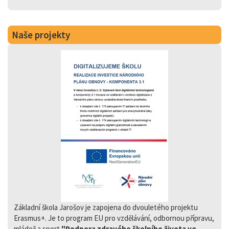
Naše projekty
Základní škola Jarošov je zapojena do dvouletého projektu
Erasmus+. Je to program EU pro vzdělávání, odbornou přípravu,
mládež a sport
"Podpora zdravého školního života ve