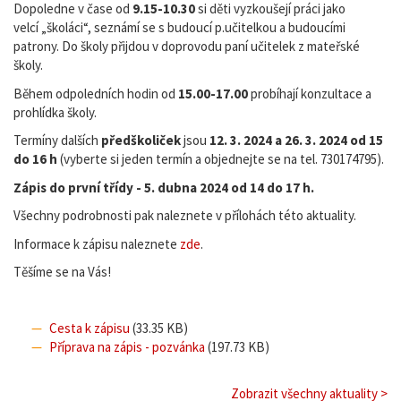
Dopoledne v čase od
9.15-10.30
si děti vyzkoušejí práci jako
velcí „školáci“, seznámí se s budoucí p.učitelkou a budoucími
patrony. Do školy přijdou v doprovodu paní učitelek z mateřské
školy.
Během odpoledních hodin od
15.00-17.00
probíhají konzultace a
prohlídka školy.
Termíny
dalších
předškoliček
jsou
12. 3. 2024 a 26. 3. 2024 od 15
do 16 h
(vyberte si jeden termín a objednejte se na tel. 730174795).
Zápis do první třídy - 5. dubna 2024 od 14 do 17 h.
Všechny podrobnosti pak naleznete v přílohách této aktuality.
Informace k zápisu naleznete
zde
.
Těšíme se na Vás!
Cesta k zápisu
(33.35 KB)
Příprava na zápis - pozvánka
(197.73 KB)
Zobrazit všechny aktuality >