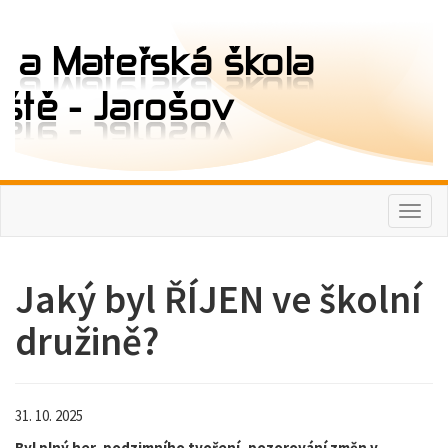
Toggl
naviga
Jaký byl ŘÍJEN ve školní
družině?
31. 10. 2025
Byl plný her, podzimního tvoření, pozorování změn v