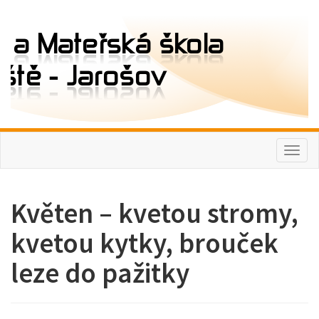
Toggl
naviga
Květen – kvetou stromy,
kvetou kytky, brouček
leze do pažitky