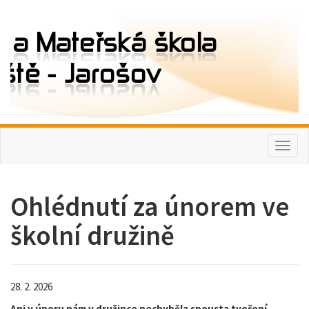
Toggl
naviga
Ohlédnutí za únorem ve
školní družině
28. 2. 2026
Ani v únoru nám v družince nechyběla spousta tvoření,