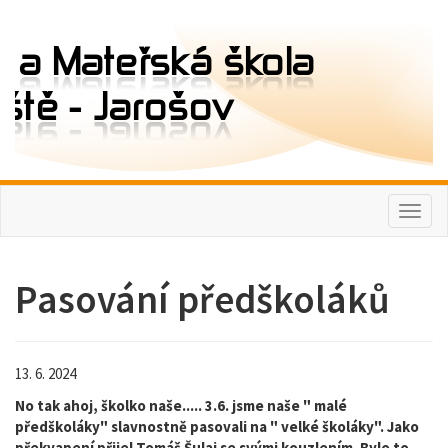
Toggl
naviga
Pasování předškoláků
13. 6. 2024
No tak ahoj, školko naše..... 3.6. jsme naše " malé
předškoláky" slavnostně pasovali na " velké školáky". Jako
překvapení přijel Tomáš Šulaj se svými kouzlením. Bylo to