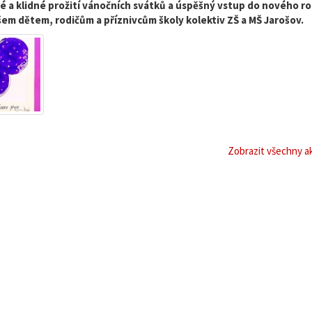
é a klidné prožití vánočních svátků a úspěšný vstup do nového r
šem dětem, rodičům a příznivcům školy kolektiv ZŠ a MŠ Jarošov.
Zobrazit všechny ak