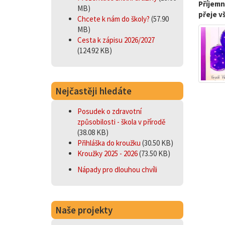
Příjemn
MB)
přeje v
Chcete k nám do školy?
(57.90
MB)
Cesta k zápisu 2026/2027
(124.92 KB)
Nejčastěji hledáte
Posudek o zdravotní
způsobilosti - škola v přírodě
(38.08 KB)
Přihláška do kroužku
(30.50 KB)
Kroužky 2025 - 2026
(73.50 KB)
Nápady pro dlouhou chvíli
Naše projekty