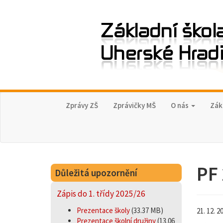
Zprávy ZŠ
Zprávičky MŠ
O nás
Zák
PF
Důležitá upozornění
Zápis do 1. třídy 2025/26
Prezentace školy
(33.37 MB)
21. 12. 2
Prezentace školní družiny
(13.06