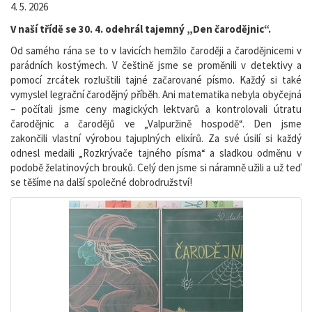
4. 5. 2026
V naší třídě se 30. 4. odehrál tajemný „Den čarodějnic“.
Od samého rána se to v lavicích hemžilo čaroději a čarodějnicemi v
parádních kostýmech. V češtině jsme se proměnili v detektivy a
pomocí zrcátek rozluštili tajné začarované písmo. Každý si také
vymyslel legrační čarodějný příběh. Ani matematika nebyla obyčejná
– počítali jsme ceny magických lektvarů a kontrolovali útratu
čarodějnic a čarodějů ve „Valpuržině hospodě“. Den jsme
zakončili vlastní výrobou tajuplných elixírů. Za své úsilí si každý
odnesl medaili „Rozkrývače tajného písma“ a sladkou odměnu v
podobě želatinových brouků. Celý den jsme si náramně užili a už teď
se těšíme na další společné dobrodružství!