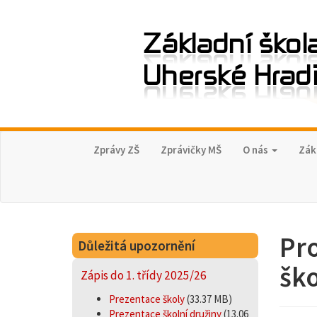
Zprávy ZŠ
Zprávičky MŠ
O nás
Zák
Pro
Důležitá upozornění
ško
Zápis do 1. třídy 2025/26
Prezentace školy
(33.37 MB)
Prezentace školní družiny
(13.06