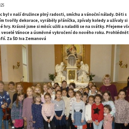
025
 byl v naší družince plný radosti, smíchu a vánoční nálady. Děti s
m tvořily dekorace, vyráběly přáníčka, zpívaly koledy a užívaly si
 hry. Krásně jsme si měsíc užili a naladili se na svátky. Přejeme v
a veselé Vánoce a úsměvné vykročení do nového roku. Prohlédněte
fií. Za ŠD Iva Zemanová