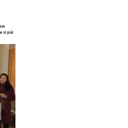
šem
 si pár