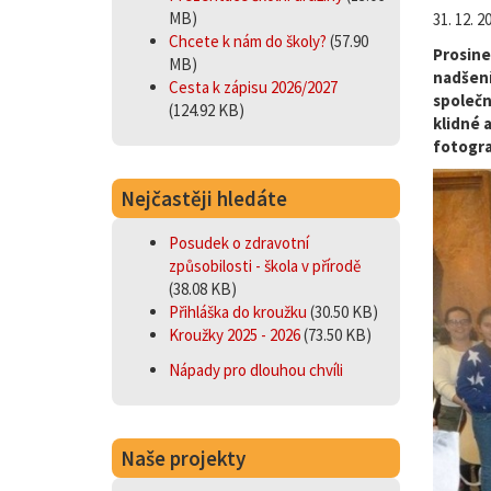
MB)
31. 12. 2
Chcete k nám do školy?
(57.90
Prosinec
MB)
nadšení
Cesta k zápisu 2026/2027
společné
(124.92 KB)
klidné 
fotogra
Nejčastěji hledáte
Posudek o zdravotní
způsobilosti - škola v přírodě
(38.08 KB)
Přihláška do kroužku
(30.50 KB)
Kroužky 2025 - 2026
(73.50 KB)
Nápady pro dlouhou chvíli
Naše projekty