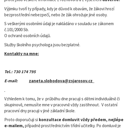
Výjimku tvoří ty případy, kdy je důvod k obavám, že žákovi hrozí
bezprostřední nebezpečí, nebo že žák ohrožuje jiné osoby.
S veškerými osobními údaji je nakládáno v souladu se zákonem
č.101/2000 Sb.
O ochraně osobních údajů.
Služby školního psychologa jsou bezplatné.
Kontakty na mne:
Tel.: 730 174 795
E-mail:
zaneta.slobodova@zsjarosov.cz
Vzhledem k tomu, že v průběhu dne pracuji s dětmi individuálně či
skupinově, nemusíte mne v pracovně vždy zastihnout. V ostatní
pracovní dny pracuji v jiné základní škole.
Proto doporučuji si
konzultace domluvit vždy předem, nejlépe
e-mailem,
případně prostřednictvím třídní učitelky. Po domluvě je