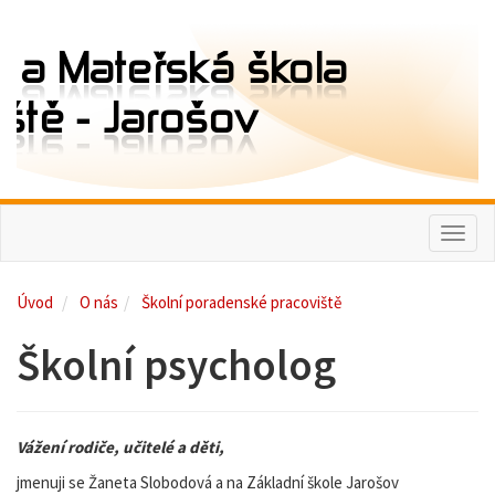
Toggl
naviga
Úvod
O nás
Školní poradenské pracoviště
Školní psycholog
Vážení rodiče, učitelé a děti,
jmenuji se Žaneta Slobodová a na Základní škole Jarošov