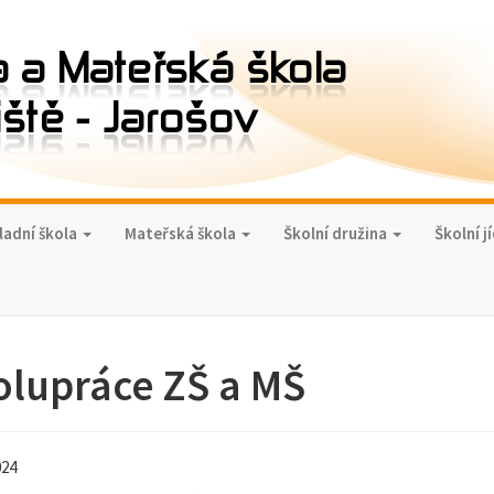
ladní škola
Mateřská škola
Školní družina
Školní j
olupráce ZŠ a MŠ
024