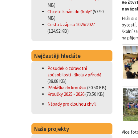
Ve čtvrt
MB)
navázal
Chcete k nám do školy?
(57.90
MB)
Hráli si
Cesta k zápisu 2026/2027
bytostí,
(124.92 KB)
školní z
na příje
Nejčastěji hledáte
Posudek o zdravotní
způsobilosti - škola v přírodě
(38.08 KB)
Přihláška do kroužku
(30.50 KB)
Kroužky 2025 - 2026
(73.50 KB)
Nápady pro dlouhou chvíli
Naše projekty
Více fot