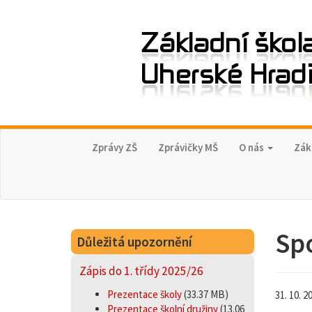
Zprávy ZŠ
Zprávičky MŠ
O nás
Zák
Sp
Důležitá upozornění
Zápis do 1. třídy 2025/26
Prezentace školy
(33.37 MB)
31. 10. 2
Prezentace školní družiny
(13.06