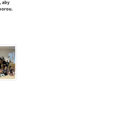
, aby
porou.