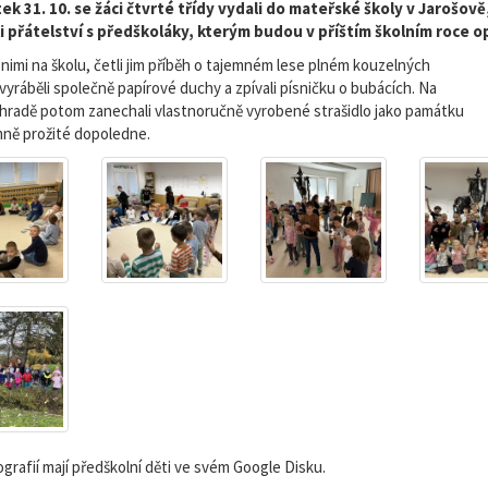
ek 31. 10. se žáci čtvrté třídy vydali do mateřské školy v Jarošově
i přátelství s předškoláky, kterým budou v příštím školním roce o
 s nimi na školu, četli jim příběh o tajemném lese plném kouzelných
 vyráběli společně papírové duchy a zpívali písničku o bubácích. Na
ahradě potom zanechali vlastnoručně vyrobené strašidlo jako památku
mně prožité dopoledne.
ografií mají předškolní děti ve svém Google Disku.