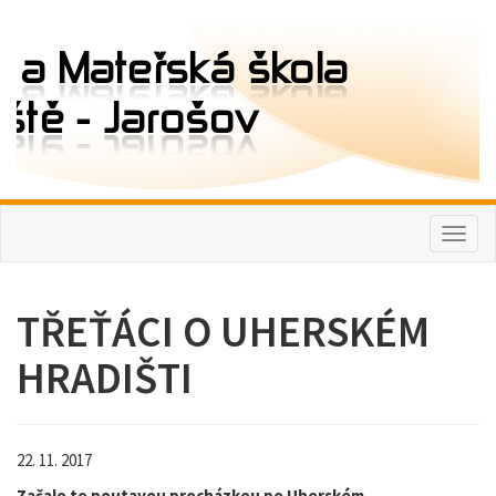
Toggl
naviga
TŘEŤÁCI O UHERSKÉM
HRADIŠTI
22. 11. 2017
Začalo to poutavou procházkou po Uherském