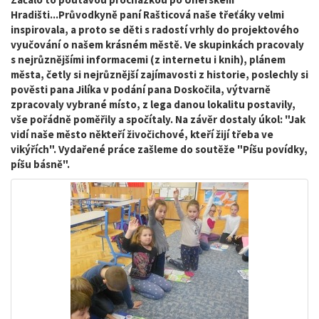
Hradišti...Průvodkyně paní Rašticová naše třeťáky velmi
inspirovala, a proto se děti s radostí vrhly do projektového
vyučování o našem krásném městě. Ve skupinkách pracovaly
s nejrůznějšími informacemi (z internetu i knih), plánem
města, četly si nejrůznější zajímavosti z historie, poslechly si
pověsti pana Jilíka v podání pana Doskočila, výtvarně
zpracovaly vybrané místo, z lega danou lokalitu postavily,
vše pořádně poměřily a spočítaly. Na závěr dostaly úkol: "Jak
vidí naše město někteří živočichové, kteří žijí třeba ve
vikýřích". Vydařené práce zašleme do soutěže "Píšu povídky,
píšu básně".