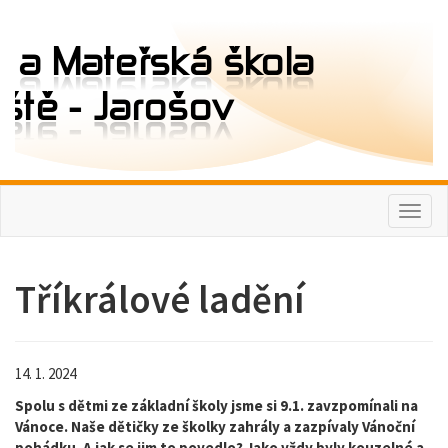
Toggl
naviga
Tříkrálové ladění
14. 1. 2024
Spolu s dětmi ze základní školy jsme si 9.1. zavzpomínali na
Vánoce. Naše dětičky ze školky zahrály a zazpívaly Vánoční
pohádku. A jak se jim to povedlo? Jako vždy byly kouzelné a