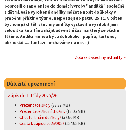
poprosili o zapojení se do domácí výroby "andílků" společně
s dětmi. Vaše vyrobené andílky můžete nosit do školky v
průběhu příštího týdne, nejpozději do pátku 25.11. V pátek
bychom již chtěli všechny andílky vystavit a vyzdobit jimi
celou školku a tím zahájit adventní čas, na který se všichni
těšíme. Andílci mohou být z čehokoliv - papíru, kartonu,
ubrousků......fantazii necháváme na vás :-)
Zobrazit všechny aktuality >
Důležitá upozornění
Zápis do 1. třídy 2025/26
Prezentace školy
(33.37 MB)
Prezentace školní družiny
(13.06 MB)
Chcete k nám do školy?
(57.90 MB)
Cesta k zápisu 2026/2027
(124.92 KB)