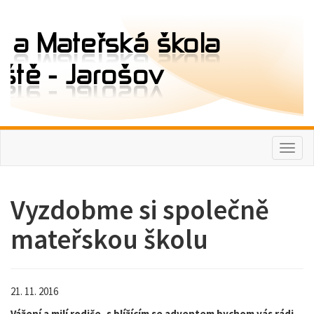
Toggl
naviga
Vyzdobme si společně
mateřskou školu
21. 11. 2016
Vážení a milí rodiče, s blížícím se adventem bychom vás rádi