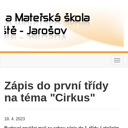
Toggl
navig
Zápis do první třídy
na téma "Cirkus"
18. 4. 2023
Budoucí prváčci mají za sebou zápis do 1. třídy. Letošním