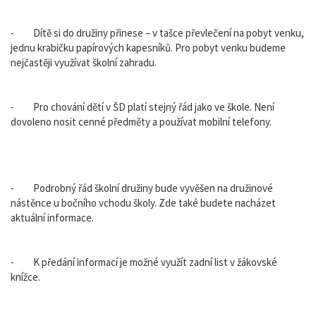
- Dítě si do družiny přinese – v tašce převlečení na pobyt venku,
jednu krabičku papírových kapesníků. Pro pobyt venku budeme
nejčastěji využívat školní zahradu.
- Pro chování dětí v ŠD platí stejný řád jako ve škole. Není
dovoleno nosit cenné předměty a používat mobilní telefony.
- Podrobný řád školní družiny bude vyvěšen na družinové
nástěnce u bočního vchodu školy. Zde také budete nacházet
aktuální informace.
- K předání informací je možné využít zadní list v žákovské
knížce.