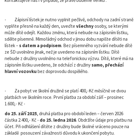
kontaktujete nás i v případě, že právě budeme venku .
- Zápisní lístek je nutno vyplnit pečlivě, odchody na zadní straně
vyplňte přesně na každý den, uveďte
všechny
osoby, se kterými
může dítě odejít. Každou změnu, která nebude na zápisním lístku,
sdělte písemně. Mimořádný odchod v jinou dobu napište dítěti na
lístek –
s datem a podpisem
. Bez písemného vyzvání nebude dítě
ze ŠD uvolněno jinak, než je uvedeno na zápisním lístku. Dítě
nebude z družiny uvolněno na telefonickou výzvu. Dítě, které má na
zápisním lístku uvedeno, že odchází z družiny
samo, přechází
hlavní vozovku
bez doprovodu dospělého.
- Za pobyt ve školní družině se platí 400,-Kč měsíčně ve dvou
platbách ve školním roce. První platba za období září – prosinec
1.600,- Kč -
do 25. září 2025
, druhá platba pro období leden – červen 2026
částka 2.400,- Kč -
do 25. ledna 2026
. Obdržíte údaje pro platbu na
účet. Při odhlášení dítěte z družiny bude školné vráceno pouze na
základě posouzení závažnosti důvodu k ukončení pobytu.