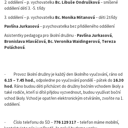
2. oddělení – p. vychovatelka
Bc. Libuše Ondrušková
– smíšené
oddělení dětí 3. -5. třídy
3. oddělení – p. vychovatelka
Bc. Monika Mitanová
– děti 2.třídy
Pavlína Jurkasová
– p.vychovatelka bez přiděleného oddělení
Asistentky pedagoga pro školní družinu -
Pavlína Jurkasová
,
Bronislava Hlaváčová
,
Bc. Veronika Waidingerová
,
Tereza
Poláchová
.
- Provoz školní družiny je každý den školního vyučování, ráno od
6.15 – 7.45 hod.
, odpoledne po vyučování pondělí – pátek do
16.30
hod.
Ráno budou děti přicházet do družiny bočním vchodem školy a
také rodiče, kteří si dítě přijdou vyzvednout, budou využívat boční
vchod školy. Vchod je opatřen elektronickým otvíráním, zvoňte na 1.
oddělení.
- Číslo telefonu do ŠD –
776 129 317
– telefon máme mobilní,