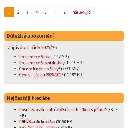
1
2
3
4
5
...
7
následující
Důležitá upozornění
Zápis do 1. třídy 2025/26
Prezentace školy
(33.37 MB)
Prezentace školní družiny
(13.06 MB)
Chcete k nám do školy?
(57.90 MB)
Cesta k zápisu 2026/2027
(124.92 KB)
Nejčastěji hledáte
Posudek o zdravotní způsobilosti - škola v přírodě
(38.08
KB)
Přihláška do kroužku
(30.50 KB)
Kroužky 2025 - 2026
(73.50 KB)