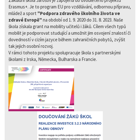
Základní škola Jarošov je zapojena do dvouletého projektu
Erasmus+. Je to program EU pro vzdělávání, odbornou přípravu,
mládež a sport
"Podpora zdravého školního života ve
zdravé Evropě"
na období od 1. 9. 2020 do 31. 8. 2023. Naše
škola získala grant na mobility učitelů i žáků. Cílem všech typů
mobilit je podporovat studující a umožnit jim osvojení znalostí či
dovedností v cizím jazyce během zahraničních pobytů, zvýšit
tak jejich osobní rozvoj.
V rámci tohoto projektu spolupracuje škola s partnerskými
školami z Irska, Německa, Bulharska a Francie.