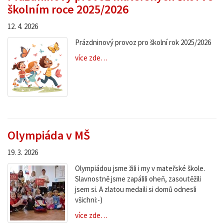
školním roce 2025/2026
12. 4. 2026
Prázdninový provoz pro školní rok 2025/2026
více zde…
Olympiáda v MŠ
19. 3. 2026
Olympiádou jsme žili i my v mateřské škole.
Slavnostně jsme zapálili oheň, zasoutěžili
jsem si. A zlatou medaili si domů odnesli
všichni:-)
více zde…