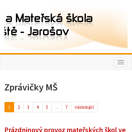
Toggl
naviga
Zprávičky MŠ
1
2
3
4
5
...
7
následující
Prázdninový provoz mateřských škol ve