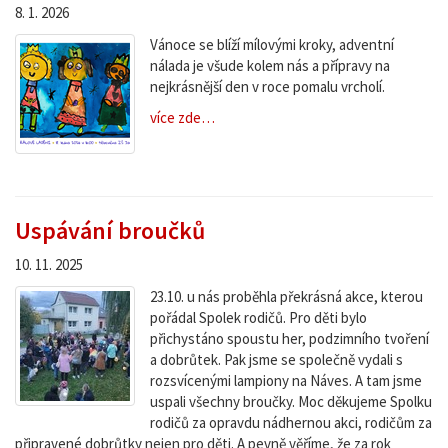
8. 1. 2026
Vánoce se blíží mílovými kroky, adventní
nálada je všude kolem nás a přípravy na
nejkrásnější den v roce pomalu vrcholí.
více zde…
Uspávání broučků
10. 11. 2025
23.10. u nás proběhla překrásná akce, kterou
pořádal Spolek rodičů. Pro děti bylo
přichystáno spoustu her, podzimního tvoření
a dobrůtek. Pak jsme se společně vydali s
rozsvícenými lampiony na Náves. A tam jsme
uspali všechny broučky. Moc děkujeme Spolku
rodičů za opravdu nádhernou akci, rodičům za
připravené dobrůtky nejen pro děti. A pevně věříme, že za rok